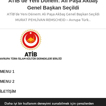
ATİB’de Yeni Dönem: Ali Paşa Akbaş
Genel Başkan Seçildi
ATİB’de Yeni Dönem: Ali Paşa Akbaş Genel Başkan Seçildi
MURAT PEHLİVAN REMSCHEID – Avrupa Türk...
MENU 1
MENU 2
İLETİŞİM
Daha iyi bir kullanım deneyimi sunabilmek için çerezlerden
Adres: Neusser Straße 553 D-50737 Köln