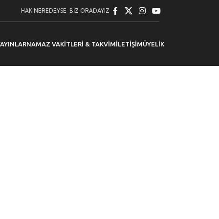
HAK NEREDEYSE BİZ ORADAYIZ
YAYINLAR
NAMAZ VAKITLERI & TAKVIM
İLETIŞIM
ÜYELIK