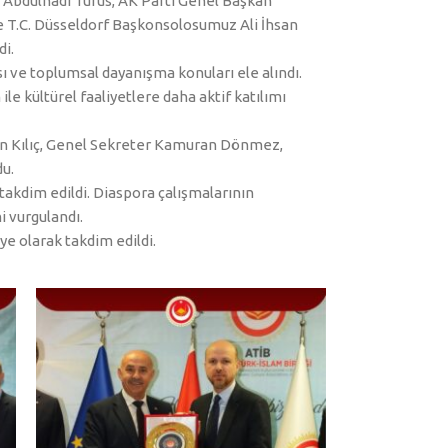
ı Abdulhadi Turus, AK Parti Genel Başkan
e T.C. Düsseldorf Başkonsolosumuz Ali İhsan
di.
sı ve toplumsal dayanışma konuları ele alındı.
le kültürel faaliyetlere daha aktif katılımı
run Kılıç, Genel Sekreter Kamuran Dönmez,
u.
akdim edildi. Diaspora çalışmalarının
i vurgulandı.
e olarak takdim edildi.