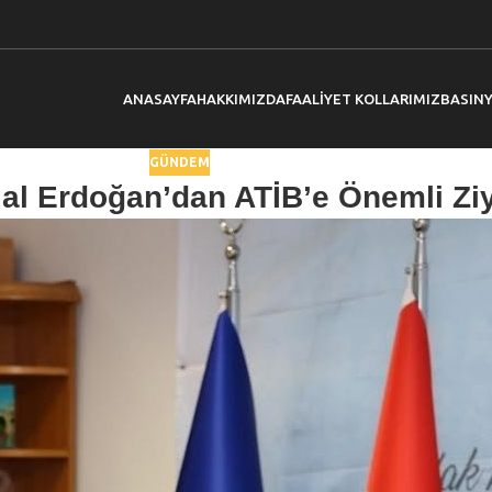
ANASAYFA
HAKKIMIZDA
FAALIYET KOLLARIMIZ
BASIN
GÜNDEM
lal Erdoğan’dan ATİB’e Önemli Zi