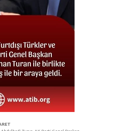
YARET