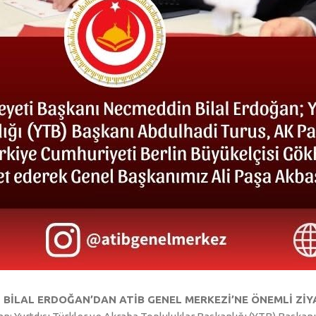
N BİLAL ERDOĞAN’DAN ATİB GENEL MERKEZİ’NE ÖNEMLİ Zİ