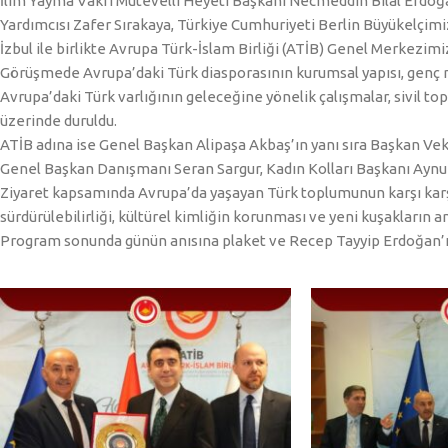
İlim Yayma Vakfı Mütevelli Heyeti Başkanı Necmeddin Bilal Erdoğa
Yardımcısı Zafer Sırakaya, Türkiye Cumhuriyeti Berlin Büyükelçi
İzbul ile birlikte Avrupa Türk-İslam Birliği (ATİB) Genel Merkezimi
Görüşmede Avrupa’daki Türk diasporasının kurumsal yapısı, genç nes
Avrupa’daki Türk varlığının geleceğine yönelik çalışmalar, sivil to
üzerinde duruldu.
ATİB adına ise Genel Başkan Alipaşa Akbaş’ın yanı sıra Başkan V
Genel Başkan Danışmanı Seran Sargur, Kadın Kolları Başkanı Aynur
Ziyaret kapsamında Avrupa’da yaşayan Türk toplumunun karşı karşıy
sürdürülebilirliği, kültürel kimliğin korunması ve yeni kuşakların 
Program sonunda günün anısına plaket ve Recep Tayyip Erdoğan’ın 9