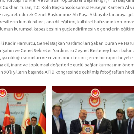
n; Yurtdışı Türkler ve Akraba Topluluklar Başkanlığı (YTB) Başkan
miz Gökhan Turan, T.C. Köln Başkonsolosumuz Hüseyin Kantem Al v
zi ziyaret ederek Genel Başkanımız Ali Paşa Akbaş ile bir araya gel
illerin kimlik bilinci, ana dil eğitimi, kültürel hafızanın korunma
plumun kurumsal kapasitesinin güçlendirilmesi ve gençlerin eğitim i
ekili Kadir Hamurcu, Genel Başkan Yardımcıları Şaban Duran ve Ha
 Şahin ve Genel Sekreter Yardımcısı Zeynel Besleney hazır bulund
a olduğu sorunları ve çözüm önerilerini içeren bir rapor heyete t
ana dil, inanç ve toplumsal değerlerle güçlü bağlar kurmasının önem
0’lı yılların başında ATİB kongresinde çekilmiş fotoğrafları hediy