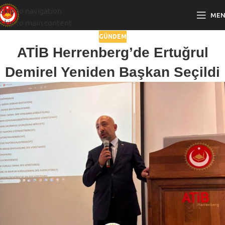
Skip to navigation
ME
Skip to main content
GÜNDEM
ATİB Herrenberg’de Ertuğrul
Demirel Yeniden Başkan Seçildi