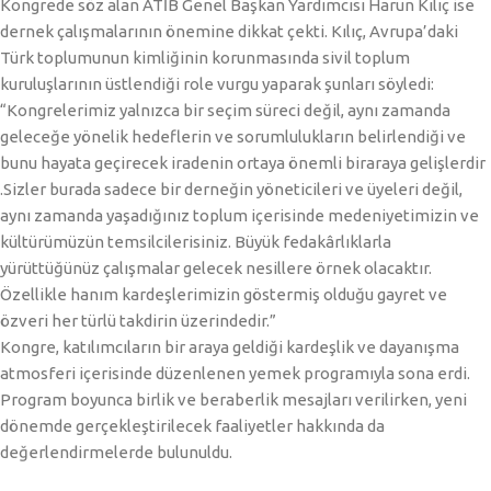
Kongrede söz alan ATİB Genel Başkan Yardımcısı Harun Kılıç ise
dernek çalışmalarının önemine dikkat çekti. Kılıç, Avrupa’daki
Türk toplumunun kimliğinin korunmasında sivil toplum
kuruluşlarının üstlendiği role vurgu yaparak şunları söyledi:
“Kongrelerimiz yalnızca bir seçim süreci değil, aynı zamanda
geleceğe yönelik hedeflerin ve sorumlulukların belirlendiği ve
bunu hayata geçirecek iradenin ortaya önemli biraraya gelişlerdir
.Sizler burada sadece bir derneğin yöneticileri ve üyeleri değil,
aynı zamanda yaşadığınız toplum içerisinde medeniyetimizin ve
kültürümüzün temsilcilerisiniz. Büyük fedakârlıklarla
yürüttüğünüz çalışmalar gelecek nesillere örnek olacaktır.
Özellikle hanım kardeşlerimizin göstermiş olduğu gayret ve
özveri her türlü takdirin üzerindedir.”
Kongre, katılımcıların bir araya geldiği kardeşlik ve dayanışma
atmosferi içerisinde düzenlenen yemek programıyla sona erdi.
Program boyunca birlik ve beraberlik mesajları verilirken, yeni
dönemde gerçekleştirilecek faaliyetler hakkında da
değerlendirmelerde bulunuldu.