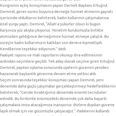
Kongrenin açılış konuşmasını yapan Dernek Başkanı Ertuğrul
Demirel, görev süresi boyunca derneğe hizmet etmenin gayreti
içerisinde olduklarını belirterek, kadın kollarının çalışmalarına
özel vurgu yaptı. Demirel, “Allah’a şükürler olsun ki bugün
karşınıza yüz akıyla çıkıyoruz. Yönetim kurulumuzla birlikte
elimizden geldiğince derneğimize hizmet etmeye çalıştık. Bu
süreçte kadın kollarımızın katkıları son derece kıymetliydi.
Kendilerine teşekkür ediyorum.” dedi.
Faaliyet raporu ve mali raporların okunup ibra edilmesinin
ardından seçimlere geçildi. Tek aday olarak seçime giren Ertuğrul
Demirel, yapılan oylama sonucunda üyelerin güvenini yeniden
kazanarak başkanlık görevine devam etme yetkisi aldı.
Seçim sonrasında teşekkür konuşması yapan Demirel, yeni
dönemde daha güçlü çalışmalar gerçekleştirmeyi hedeflediklerini
belirterek, “Geride bıraktığımız dönemde önemli tecrübeler
edindik. Bu birikimle önümüzdeki dönemde çok daha başarılı
çalışmalara imza atacağımıza inanıyoruz. Bizlere duyulan güvene
layık olmak için var gücümüzle çalışacağız.” ifadelerini kullandı.