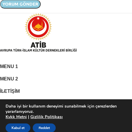
MENU 1
MENU 2
İLETİŞİM
Daha iyi bir kullanım deneyimi sunabilmek için çerezlerden
Adres: Neusser Straße 553 D-50737 Köln
yararlanıyoruz.
Telefon: +49 (0)221 316010
Kvkk Metni
|
Gizlilik Politikası
Mail: info@atib.org
Kabul et
Reddet